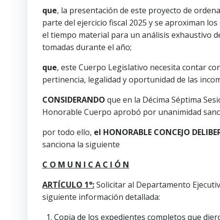
que
, la presentación de este proyecto de orden
parte del ejercicio fiscal 2025 y se aproximan los
el tiempo material para un análisis exhaustivo d
tomadas durante el año;
que
, este Cuerpo Legislativo necesita contar c
pertinencia, legalidad y oportunidad de las inc
CONSIDERANDO
que en la Décima Séptima Sesió
Honorable Cuerpo aprobó por unanimidad sanci
por todo ello,
el HONORABLE CONCEJO DELIBE
sanciona la siguiente
C O M U N I C A C I Ó N
ARTÍCULO 1°:
Solicitar al Departamento Ejecutiv
siguiente información detallada:
Copia de los expedientes completos que dier