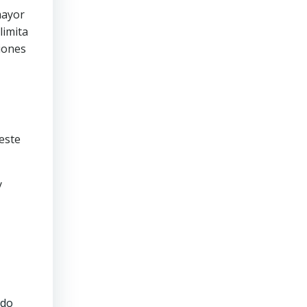
mayor
limita
siones
este
y
ndo