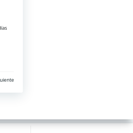
días
uiente