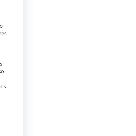
l
o.
des
as
so
los