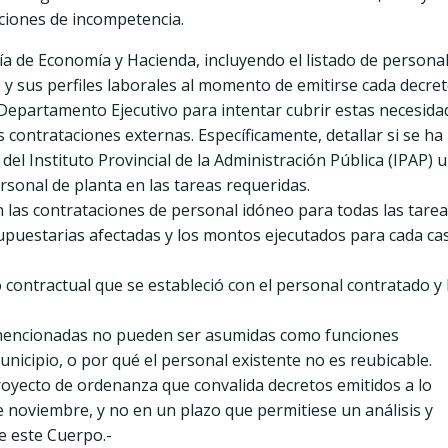
aciones de incompetencia.
ía de Economía y Hacienda, incluyendo el listado de persona
y sus perfiles laborales al momento de emitirse cada decret
 Departamento Ejecutivo para intentar cubrir estas necesida
 contrataciones externas. Específicamente, detallar si se ha
del Instituto Provincial de la Administración Pública (IPAP) u
sonal de planta en las tareas requeridas.
 las contrataciones de personal idóneo para todas las tare
upuestarias afectadas y los montos ejecutados para cada ca
o contractual que se estableció con el personal contratado y 
as mencionadas no pueden ser asumidas como funciones
nicipio, o por qué el personal existente no es reubicable.
proyecto de ordenanza que convalida decretos emitidos a lo
e noviembre, y no en un plazo que permitiese un análisis y
e este Cuerpo.-