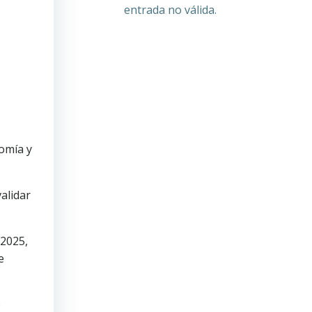
entrada no válida.
omía y
alidar
/2025,
e
o