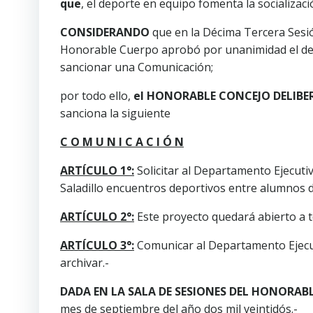
que
, el deporte en equipo fomenta la socializaci
CONSIDERANDO
que en la Décima Tercera Sesión
Honorable Cuerpo aprobó por unanimidad el des
sancionar una Comunicación;
por todo ello,
el HONORABLE CONCEJO DELIBE
sanciona la siguiente
C O M U N I C A C I Ó N
ARTÍCULO 1°:
Solicitar al Departamento Ejecuti
Saladillo encuentros deportivos entre alumnos d
ARTÍCULO 2°:
Este proyecto quedará abierto a t
ARTÍCULO 3°:
Comunicar al Departamento Ejecutiv
archivar.-
DADA EN LA SALA DE SESIONES DEL HONORAB
mes de septiembre del año dos mil veintidós.-