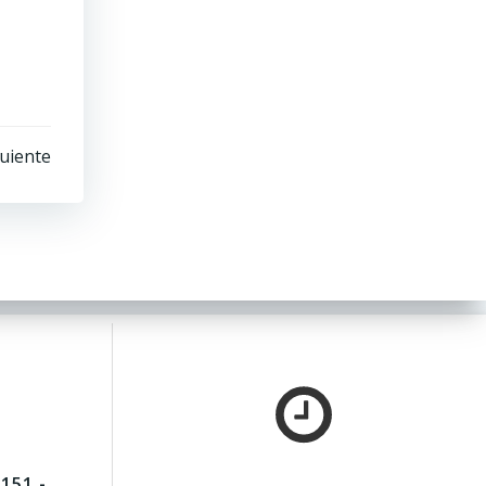
uiente
151 -