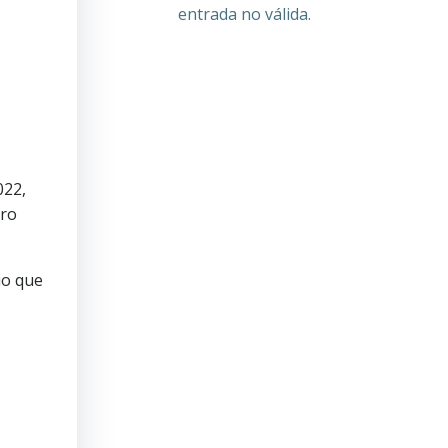
entrada no válida.
022,
tro
io que