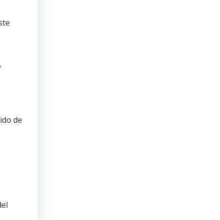
ste
y
ido de
del