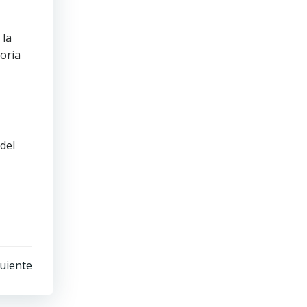
 la
oria
 del
uiente