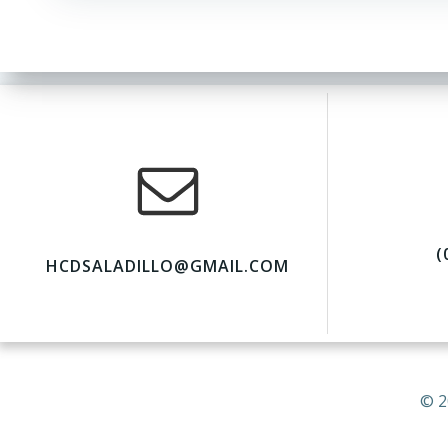
(
HCDSALADILLO@GMAIL.COM
© 2