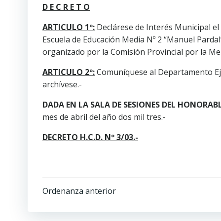
D E C R E T O
ARTICULO 1º:
Declárese de Interés Municipal el
Escuela de Educación Media Nº 2 “Manuel Pardal
organizado por la Comisión Provincial por la Me
ARTICULO 2º:
Comuníquese al Departamento Ejecu
archívese.-
DADA EN LA SALA DE SESIONES DEL HONORABL
mes de abril del año dos mil tres.-
DECRETO H.C.D. Nº 3/03.-
Ordenanza anterior