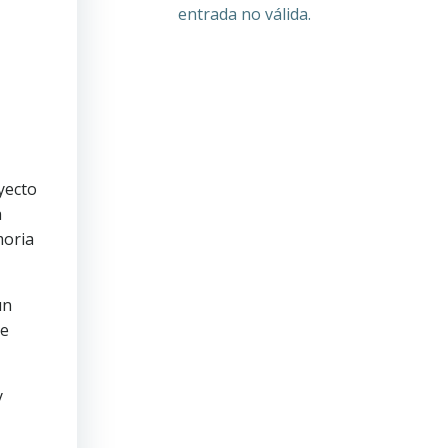
entrada no válida.
yecto
a
moria
un
de
y