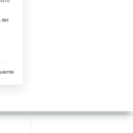
istro
 del
uiente