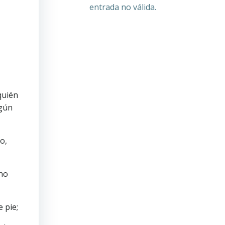
entrada no válida.
quién
egún
o,
ino
 pie;