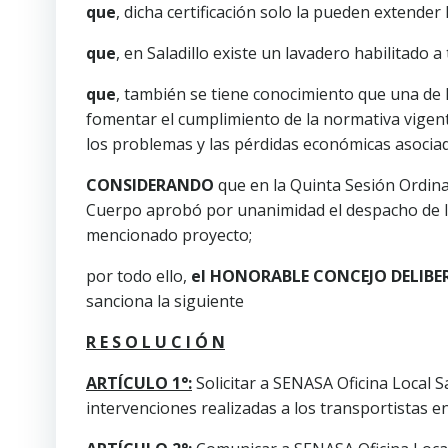
que
, dicha certificación solo la pueden extender l
que
, en Saladillo existe un lavadero habilitado a t
que
, también se tiene conocimiento que una de
fomentar el cumplimiento de la normativa vigent
los problemas y las pérdidas económicas asociad
CONSIDERANDO
que en la Quinta Sesión Ordina
Cuerpo aprobó por unanimidad el despacho de la
mencionado proyecto;
por todo ello,
el HONORABLE CONCEJO DELIBE
sanciona la siguiente
R E S O L U C I Ó N
ARTÍCULO 1°:
Solicitar a SENASA Oficina Local S
intervenciones realizadas a los transportistas en