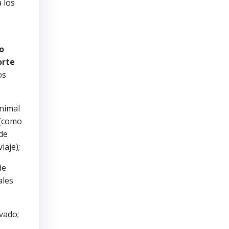
 los
o
orte
os
animal
 (como
 de
iaje);
de
ales
avado;