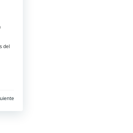
a
s del
uiente