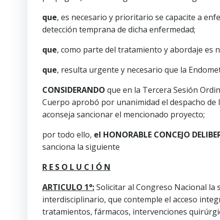
que
, es necesario y prioritario se capacite a en
detección temprana de dicha enfermedad;
que
, como parte del tratamiento y abordaje es 
que
, resulta urgente y necesario que la Endome
CONSIDERANDO
que en la Tercera Sesión Ordina
Cuerpo aprobó por unanimidad el despacho de la
aconseja sancionar el mencionado proyecto;
por todo ello,
el HONORABLE CONCEJO DELIBE
sanciona la siguiente
R E S O L U C I Ó N
ARTICULO 1°:
Solicitar al Congreso Nacional la
interdisciplinario, que contemple el acceso integr
tratamientos, fármacos, intervenciones quirúrg