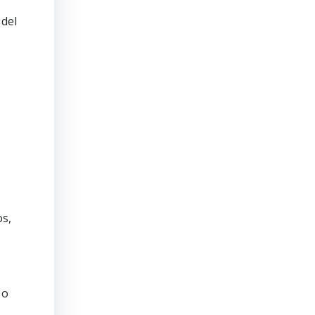
 del
os,
 o