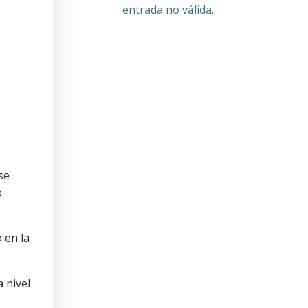
entrada no válida.
se
o
 en la
a nivel