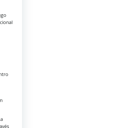
ugo
cional
ntro
ón
na
ravés