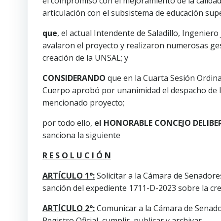
el compromiso con el mejoramiento de la calidad
articulación con el subsistema de educación supe
que
, el actual Intendente de Saladillo, Ingenier
avalaron el proyecto y realizaron numerosas ges
creación de la UNSAL; y
CONSIDERANDO
que en la Cuarta Sesión Ordinar
Cuerpo aprobó por unanimidad el despacho de la
mencionado proyecto;
por todo ello,
el HONORABLE CONCEJO DELIBE
sanciona la siguiente
R E S O L U C I Ó N
ARTÍCULO 1°:
Solicitar a la Cámara de Senadore
sanción del expediente 1711-D-2023 sobre la crea
ARTÍCULO 2°:
Comunicar a la Cámara de Senador
Registro Oficial, cumplir, publicar y archivar.-