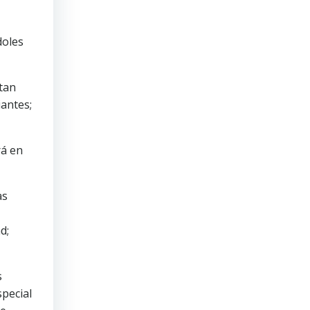
doles
ntan
iantes;
rá en
as
d;
s
special