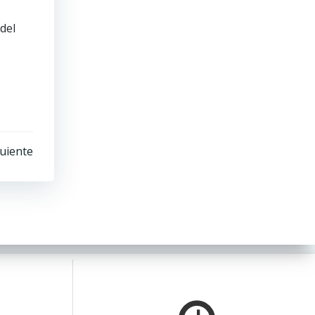
 del
uiente