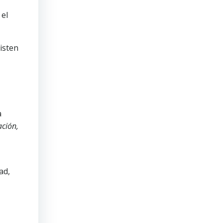
 el
sisten
a
ación,
ad,