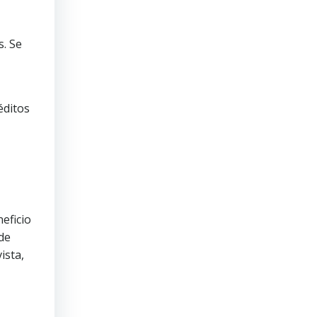
s. Se
éditos
eficio
 de
ista,