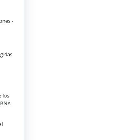
ones.-
igidas
e los
 BNA.
el