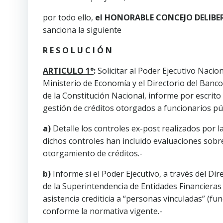
por todo ello,
el HONORABLE CONCEJO DELIBE
sanciona la siguiente
R E S O L U C I Ó N
ARTICULO 1°
:
Solicitar al Poder Ejecutivo Nacion
Ministerio de Economía y el Directorio del Banco
de la Constitución Nacional, informe por escrito
gestión de créditos otorgados a funcionarios púb
a)
Detalle los controles ex-post realizados por la 
dichos controles han incluido evaluaciones sobre 
otorgamiento de créditos.-
b)
Informe si el Poder Ejecutivo, a través del Di
de la Superintendencia de Entidades Financieras 
asistencia crediticia a “personas vinculadas” (f
conforme la normativa vigente.-