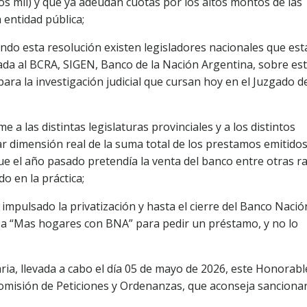
os mil) y que ya adeudan cuotas por los altos montos de las
 entidad pública;
do esta resolución existen legisladores nacionales que est
ada al BCRA, SIGEN, Banco de la Nación Argentina, sobre es
ra la investigación judicial que cursan hoy en el Juzgado de
 a las distintas legislaturas provinciales y a los distintos
 dimensión real de la suma total de los prestamos emitidos
ue el año pasado pretendía la venta del banco entre otras r
o en la práctica;
 impulsado la privatización y hasta el cierre del Banco Nació
nea “Mas hogares con BNA” para pedir un préstamo, y no lo
ria, llevada a cabo el día 05 de mayo de 2026, este Honorabl
misión de Peticiones y Ordenanzas, que aconseja sancionar