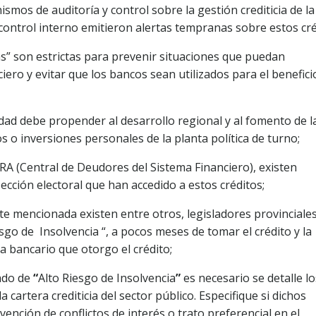
ismos de auditoría y control sobre la gestión crediticia de la
 control interno emitieron alertas tempranas sobre estos cré
as” son estrictas para prevenir situaciones que puedan
ero y evitar que los bancos sean utilizados para el benefici
tidad debe propender al desarrollo regional y al fomento de l
 o inversiones personales de la planta política de turno;
A (Central de Deudores del Sistema Financiero), existen
ección electoral que han accedido a estos créditos;
nte mencionada existen entre otros, legisladores provinciale
iesgo de Insolvencia “, a pocos meses de tomar el crédito y la
a bancario que otorgo el crédito;
ado de
“
Alto Riesgo de Insolvencia
”
es necesario se detalle lo
cartera crediticia del sector público. Especifique si dichos
ención de conflictos de interés o trato preferencial en el