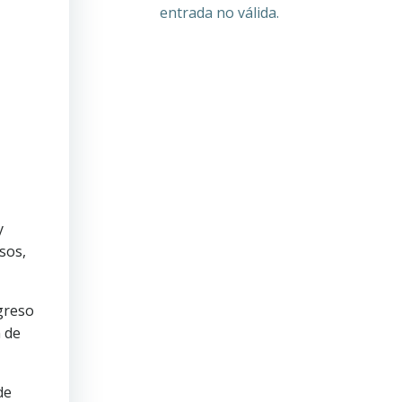
entrada no válida.
y
sos,
ngreso
n de
de