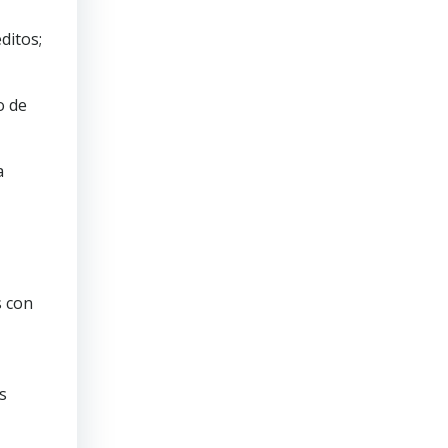
ditos;
o de
a
s con
s