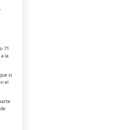
y
lo 71
a la
que si
n el
parte
 de