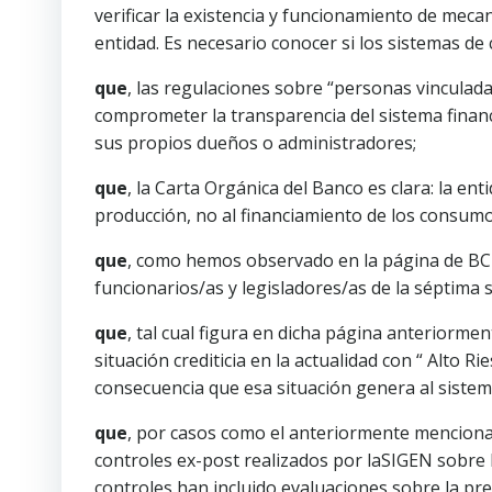
verificar la existencia y funcionamiento de mecan
entidad. Es necesario conocer si los sistemas de
que
, las regulaciones sobre “personas vinculad
comprometer la transparencia del sistema financi
sus propios dueños o administradores;
que
, la Carta Orgánica del Banco es clara: la en
producción, no al financiamiento de los consumos
que
, como hemos observado en la página de BCR
funcionarios/as y legisladores/as de la séptima s
que
, tal cual figura en dicha página anteriorme
situación crediticia en la actualidad con “ Alto R
consecuencia que esa situación genera al sistem
que
, por casos como el anteriormente mencion
controles ex-post realizados por laSIGEN sobre la 
controles han incluido evaluaciones sobre la prev