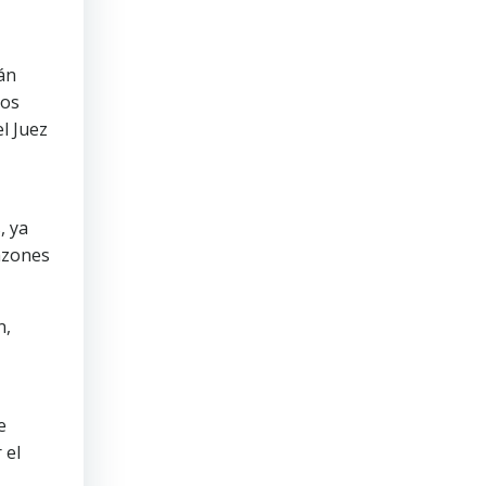
án
tos
l Juez
, ya
azones
n,
e
 el