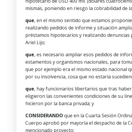
hipotecario de USD 400 mil. (dólares cuatrocient
mismas, poniendo en riesgo la cobrabilidad de la
que
, en el mismo sentido que estamos proponien
realizando pedidos de informe y situación ampli
préstamos hipotecarios y realizando denuncias pa
Ariel Lijo;
que
, es necesario ampliar esos pedidos de informe
estamentos y organismos nacionales, para tomar
que por ejemplo era el mismo estado nacional q
por su insolvencia, cosa que no estaría sucediend
que
, hay funcionarios libertarios que tras haber
eligieron las convenientes condiciones de su lí
hicieron por la banca privada; y
CONSIDERANDO
que en la Cuarta Sesión Ordina
Cuerpo aprobó por mayoría el despacho de la Co
mencionado proyecto;