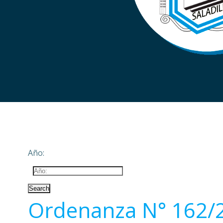
Año:
Ordenanza N° 162/