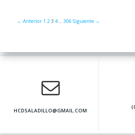
← Anterior
1
2
3
4
…
306
Siguiente →
(
HCDSALADILLO@GMAIL.COM