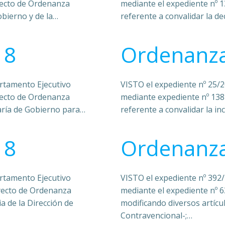
yecto de Ordenanza
mediante el expediente nº 
obierno y de la…
referente a convalidar la d
18
Ordenanza
artamento Ejecutivo
VISTO el expediente nº 25/2
yecto de Ordenanza
mediante expediente nº 138
taría de Gobierno para…
referente a convalidar la 
18
Ordenanza
artamento Ejecutivo
VISTO el expediente nº 392/
yecto de Ordenanza
mediante el expediente nº 
a de la Dirección de
modificando diversos artíc
Contravencional-;…